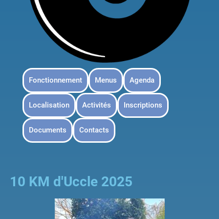
Fonctionnement
Menus
Agenda
Localisation
Activités
Inscriptions
Documents
Contacts
10 KM d'Uccle 2025